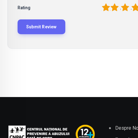
1
2
3
4
Rating
Despre No