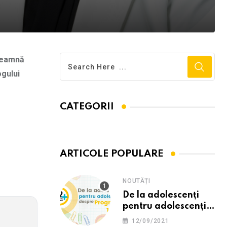
nseamnă
ogului
CATEGORII
ARTICOLE POPULARE
NOUTĂȚI
De la adolescenți
pentru adolescenți
despre programul
12/09/2021