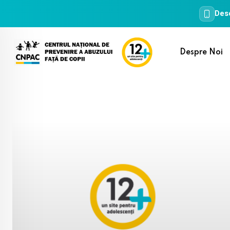
Desc
Skip
to
Despre Noi
content