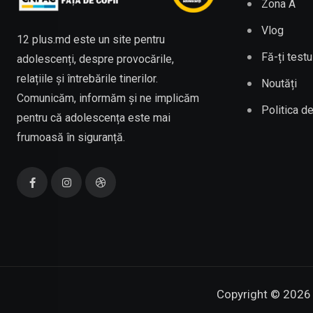
Zona A
Vlog
12 plus.md este un site pentru
Fă-ți testu
adolescenți, despre provocările,
relațiile și întrebările tinerilor.
Noutăți
Comunicăm, informăm și ne implicăm
Politica de
pentru că adolescența este mai
frumoasă în siguranță.
Copyright © 2026 C