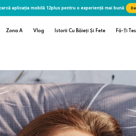
arcă aplicația mobilă
12plus
pentru o experiență mai bună
De
Zona A
Vlog
Istorii Cu Băieți Și Fete
Fă-Ți Tes