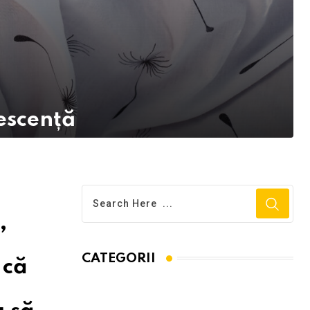
escență
,
CATEGORII
 că