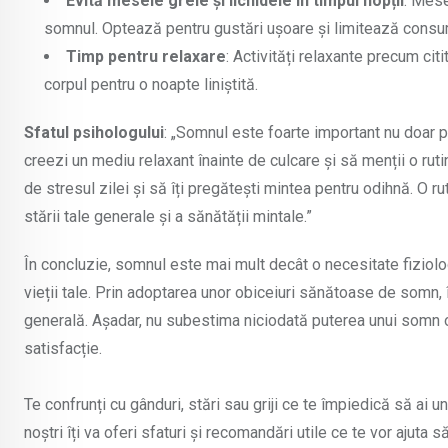
Evită mesele grele și lichidele în timpul nopții
: Mese
somnul. Optează pentru gustări ușoare și limitează consumu
Timp pentru relaxare
: Activități relaxante precum citi
corpul pentru o noapte liniștită.
Sfatul psihologului
: „Somnul este foarte important nu doar pe
creezi un mediu relaxant înainte de culcare și să menții o ru
de stresul zilei și să îți pregătești mintea pentru odihnă. O r
stării tale generale și a sănătății mintale.”
În concluzie, somnul este mai mult decât o necesitate fiziol
vieții tale. Prin adoptarea unor obiceiuri sănătoase de somn, 
generală. Așadar, nu subestima niciodată puterea unui somn o
satisfacție.
Te confrunți cu gânduri, stări sau griji ce te împiedică să ai un
noștri îți va oferi sfaturi și recomandări utile ce te vor ajuta 