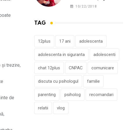
înțelesul părinților
10/22/2018
 poate
TAG
12plus
17 ani
adolescenta
adolescenta in siguranta
adolescenti
și trezire,
chat 12plus
CNPAC
comunicare
te
discuta cu psihologul
familie
parenting
psiholog
recomandari
ainte de
relatii
vlog
nă,