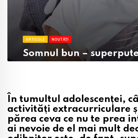
ARTICOLE
NOUTĂȚI
Somnul bun – superputer
În tumultul adolescenței, câ
activități extracurriculare 
părea ceva ce nu te prea i
ai nevoie de el mai mult de