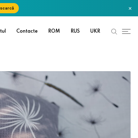
×
scarcă
tul
Contacte
ROM
RUS
UKR