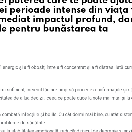
perputerea care te poate ajut
ei perioade intense din viața 
 imediat impactul profund, da
iale pentru bunăstarea ta
energic și a fi obosit, între a fi concentrat și a fi distras. Iată 
rmi suficient, creierul tău are timp să proceseze informațiile și s
itatea de a lua decizii, ceea ce poate duce la note mai mari și la
combată infecțiile și bolile. Cu cât dormi mai bine, cu atât siste
te probleme de sănătate.
ui la stabilitatea emoțională, reducând riscul de depresie și anxi