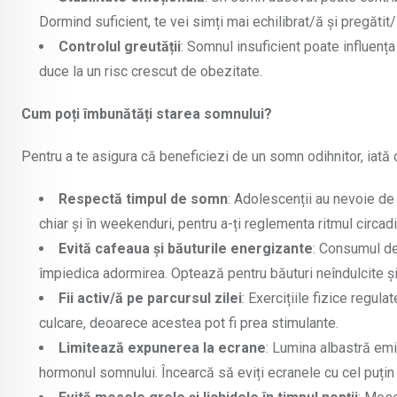
Dormind suficient, te vei simți mai echilibrat/ă și pregătit/
Controlul greutății
: Somnul insuficient poate influenț
duce la un risc crescut de obezitate.
Cum poți îmbunătăți starea somnului?
Pentru a te asigura că beneficiezi de un somn odihnitor, iată c
Respectă timpul de somn
: Adolescenții au nevoie de
chiar și în weekenduri, pentru a-ți reglementa ritmul circadi
Evită cafeaua și băuturile energizante
: Consumul de
împiedica adormirea. Optează pentru băuturi neîndulcite ș
Fii activ/ă pe parcursul zilei
: Exercițiile fizice regul
culcare, deoarece acestea pot fi prea stimulante.
Limitează expunerea la ecrane
: Lumina albastră emi
hormonul somnului. Încearcă să eviți ecranele cu cel puțin 