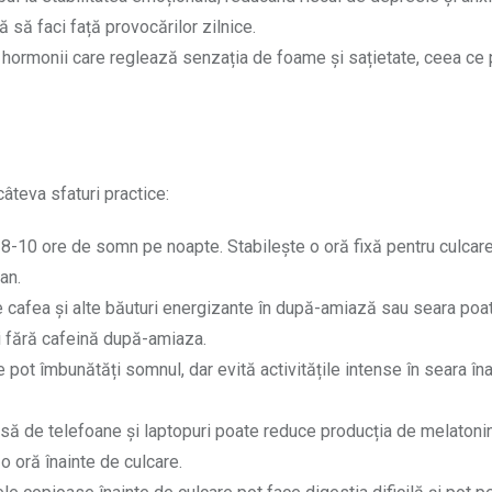
ă să faci față provocărilor zilnice.
a hormonii care reglează senzația de foame și sațietate, ceea ce
âteva sfaturi practice:
 8-10 ore de somn pe noapte. Stabilește o oră fixă pentru culcare 
an.
 cafea și alte băuturi energizante în după-amiază sau seara poa
i fără cafeină după-amiaza.
ate pot îmbunătăți somnul, dar evită activitățile intense în seara în
să de telefoane și laptopuri poate reduce producția de melatoni
o oră înainte de culcare.