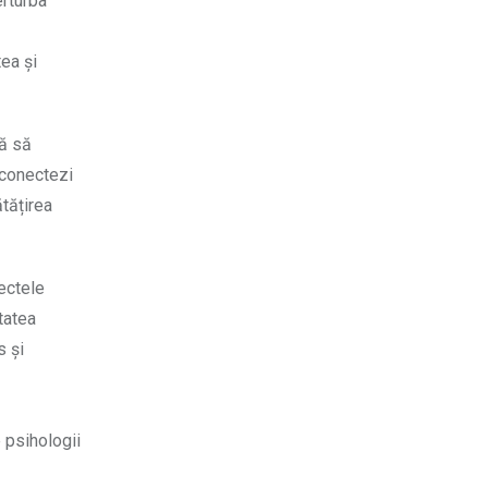
erturba
tea și
că să
econectezi
ătățirea
ectele
tatea
s și
e psihologii