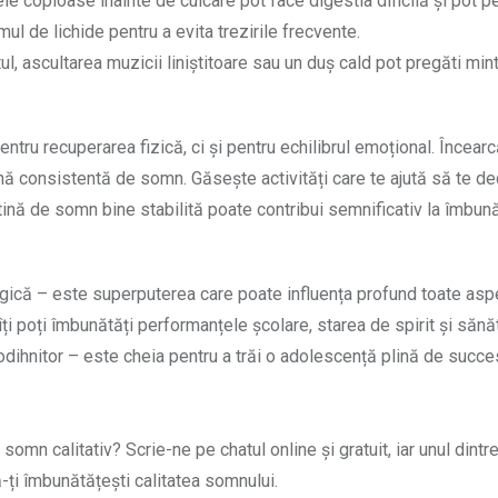
le copioase înainte de culcare pot face digestia dificilă și pot p
l de lichide pentru a evita trezirile frecvente.
tul, ascultarea muzicii liniștitoare sau un duș cald pot pregăti min
ntru recuperarea fizică, ci și pentru echilibrul emoțional. Încear
tină consistentă de somn. Găsește activități care te ajută să te d
utină de somn bine stabilită poate contribui semnificativ la îmbun
ogică – este superputerea care poate influența profund toate asp
îți poți îmbunătăți performanțele școlare, starea de spirit și sănă
dihnitor – este cheia pentru a trăi o adolescență plină de succe
 somn calitativ? Scrie-ne pe chatul online și gratuit, iar unul dintr
să-ți îmbunătățești calitatea somnului.