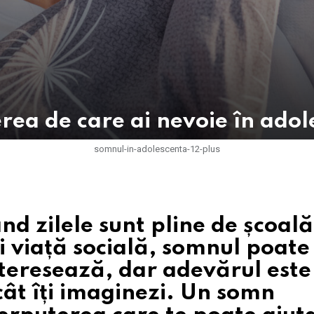
ea de care ai nevoie în adol
somnul-in-adolescenta-12-plus
nd zilele sunt pline de școală
și viață socială, somnul poate
nteresează, dar adevărul este
cât îți imaginezi. Un somn