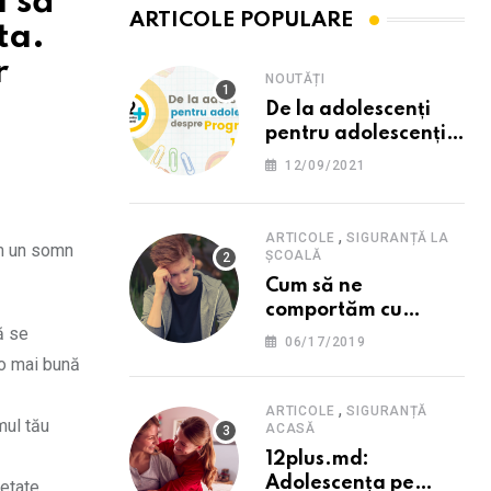
a să
ARTICOLE POPULARE
ta.
r
NOUTĂȚI
De la adolescenți
pentru adolescenți
despre programul
12/09/2021
12PLUS
,
ARTICOLE
SIGURANȚĂ LA
cum un somn
ȘCOALĂ
Cum să ne
comportăm cu
ă se
persoana care ne-a
06/17/2019
provocat o
 o mai bună
supărare?
,
ARTICOLE
SIGURANȚĂ
mul tău
ACASĂ
12plus.md:
Adolescența pe
etate.