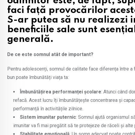
odihnitor este, de fapt, su
faci față provocărilor acest
S-ar putea să nu realizezi
beneficiile sale sunt esenț
generală.
De ce este somnul atât de important?
Pentru adolescenți, somnul de calitate face diferența între a fi 
bun poate îmbunătăți viața ta:
Îmbunătățirea performanței școlare
: Atunci când do
refacă. Acest lucru îți îmbunătățește concentrarea și capac
performanță în activitățile zilnice.
Sistem imunitar puternic
: Somnul ajută organismul să 
imunitar va fi mai pregătit să te protejeze de răceli și al
Stabilitate emoțională
: Un somn adecvat poate contrib