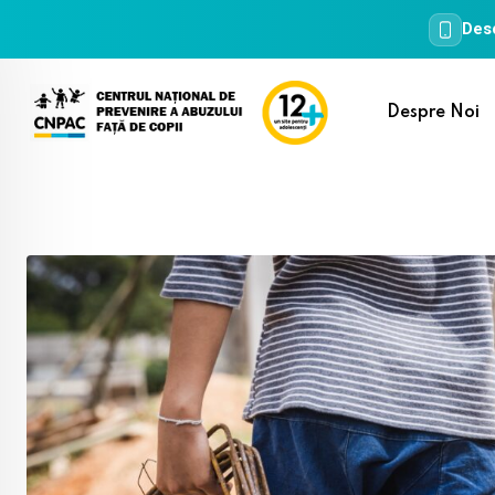
Desc
Skip
to
Despre Noi
content