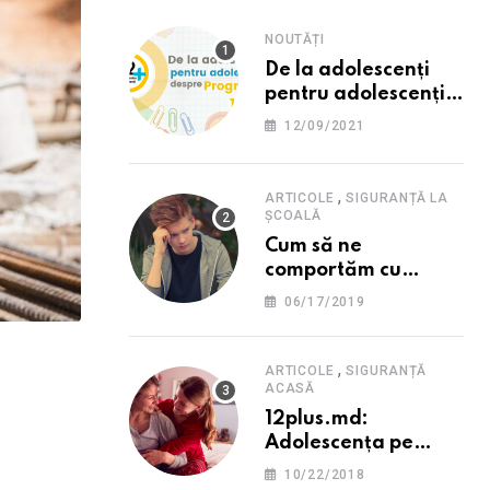
NOUTĂȚI
De la adolescenți
pentru adolescenți
despre programul
12/09/2021
12PLUS
,
ARTICOLE
SIGURANȚĂ LA
ȘCOALĂ
Cum să ne
comportăm cu
persoana care ne-a
06/17/2019
provocat o
supărare?
,
ARTICOLE
SIGURANȚĂ
ACASĂ
12plus.md:
Adolescența pe
înțelesul părinților
10/22/2018