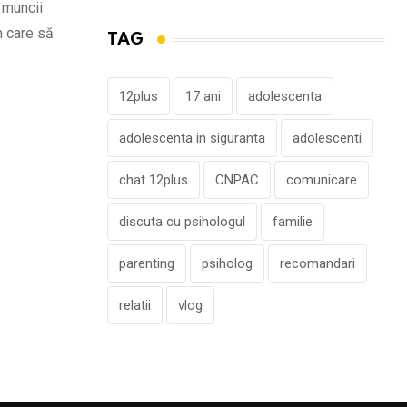
 muncii
n care să
TAG
12plus
17 ani
adolescenta
adolescenta in siguranta
adolescenti
chat 12plus
CNPAC
comunicare
discuta cu psihologul
familie
parenting
psiholog
recomandari
relatii
vlog