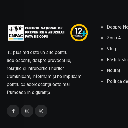
Despre No
Zona A
Vlog
12 plus.md este un site pentru
Fă-ți testu
adolescenți, despre provocările,
relațiile și întrebările tinerilor.
Noutăți
Comunicăm, informăm și ne implicăm
Politica de
pentru că adolescența este mai
frumoasă în siguranță.