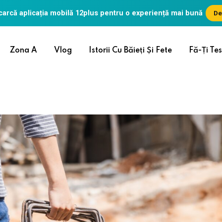
arcă aplicația mobilă
12plus
pentru o experiență mai bună
De
Zona A
Vlog
Istorii Cu Băieți Și Fete
Fă-Ți Tes