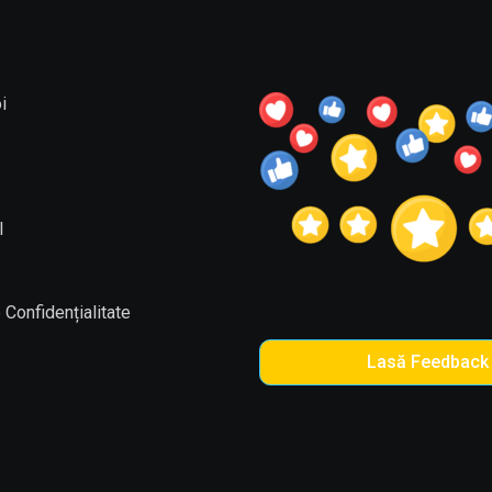
i
l
 Confidențialitate
Lasă Feedback