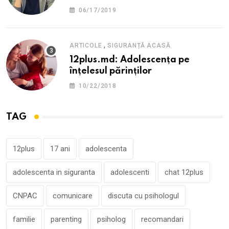
supărare?
06/17/2019
,
ARTICOLE
SIGURANȚĂ ACASĂ
12plus.md: Adolescența pe
înțelesul părinților
10/22/2018
TAG
12plus
17 ani
adolescenta
adolescenta in siguranta
adolescenti
chat 12plus
CNPAC
comunicare
discuta cu psihologul
familie
parenting
psiholog
recomandari