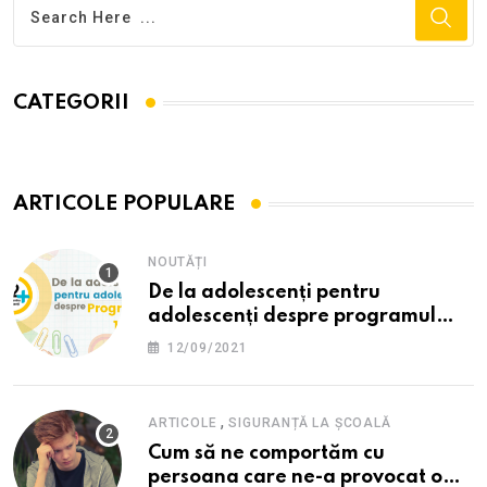
CATEGORII
ARTICOLE POPULARE
NOUTĂȚI
De la adolescenți pentru
adolescenți despre programul
12PLUS
12/09/2021
,
ARTICOLE
SIGURANȚĂ LA ȘCOALĂ
Cum să ne comportăm cu
persoana care ne-a provocat o