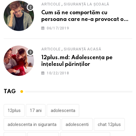
,
ARTICOLE
SIGURANȚĂ LA ȘCOALĂ
Cum să ne comportăm cu
persoana care ne-a provocat o
supărare?
06/17/2019
,
ARTICOLE
SIGURANȚĂ ACASĂ
12plus.md: Adolescența pe
înțelesul părinților
10/22/2018
TAG
12plus
17 ani
adolescenta
adolescenta in siguranta
adolescenti
chat 12plus