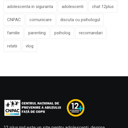
adolescenta in siguranta
adolescenti
chat 12plus
CNPAC
comunicare
discuta cu psihologul
familie
parenting
psiholog
recomandari
relatii
vlog
12 plus.md este un site pentru adolescenți, despre