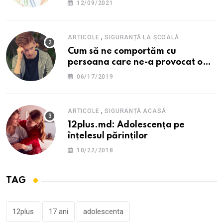
12/09/2021
,
ARTICOLE
SIGURANȚĂ LA ȘCOALĂ
Cum să ne comportăm cu
persoana care ne-a provocat o
supărare?
06/17/2019
,
ARTICOLE
SIGURANȚĂ ACASĂ
12plus.md: Adolescența pe
înțelesul părinților
10/22/2018
TAG
12plus
17 ani
adolescenta