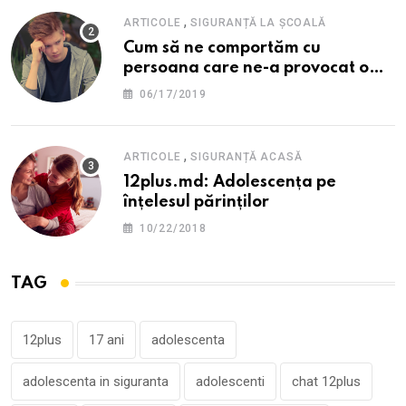
,
ARTICOLE
SIGURANȚĂ LA ȘCOALĂ
Cum să ne comportăm cu
persoana care ne-a provocat o
supărare?
06/17/2019
,
ARTICOLE
SIGURANȚĂ ACASĂ
12plus.md: Adolescența pe
înțelesul părinților
10/22/2018
TAG
12plus
17 ani
adolescenta
adolescenta in siguranta
adolescenti
chat 12plus