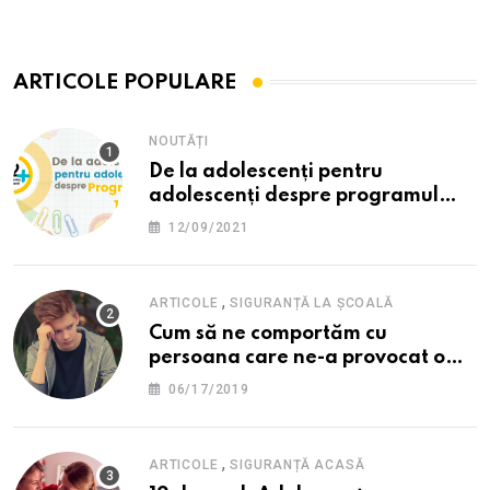
ARTICOLE POPULARE
NOUTĂȚI
De la adolescenți pentru
adolescenți despre programul
12PLUS
12/09/2021
,
ARTICOLE
SIGURANȚĂ LA ȘCOALĂ
Cum să ne comportăm cu
persoana care ne-a provocat o
supărare?
06/17/2019
,
ARTICOLE
SIGURANȚĂ ACASĂ