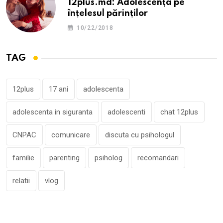
12plus.md: Adolescența pe
înțelesul părinților
10/22/2018
TAG
12plus
17 ani
adolescenta
adolescenta in siguranta
adolescenti
chat 12plus
CNPAC
comunicare
discuta cu psihologul
familie
parenting
psiholog
recomandari
relatii
vlog