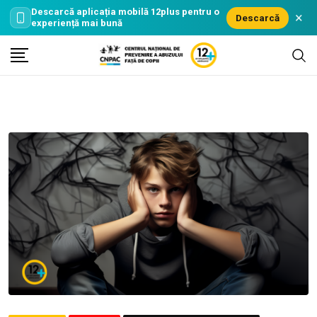
Descarcă aplicația mobilă
12plus
pentru o
×
Descarcă
experiență mai bună
Skip
to
content