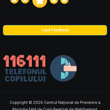
Lasă Feedback
Copyright © 2026 Centrul Național de Prevenire a
Abuzului față de Copii
Realizat de WebSupport.