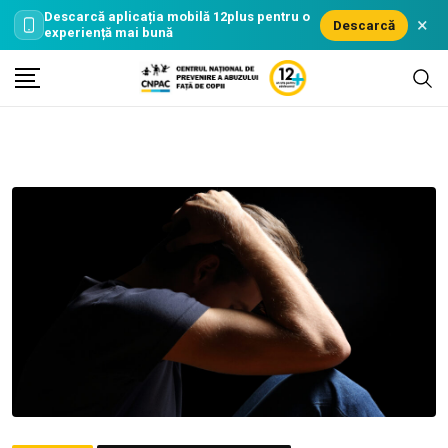
Descarcă aplicația mobilă
12plus
pentru o
×
Descarcă
experiență mai bună
Skip
to
content