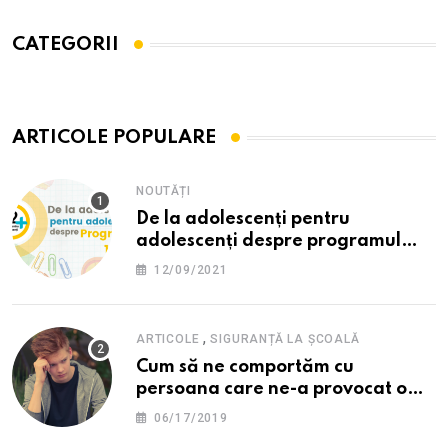
CATEGORII
ARTICOLE POPULARE
NOUTĂȚI
De la adolescenți pentru
adolescenți despre programul
12PLUS
12/09/2021
,
ARTICOLE
SIGURANȚĂ LA ȘCOALĂ
Cum să ne comportăm cu
persoana care ne-a provocat o
supărare?
06/17/2019