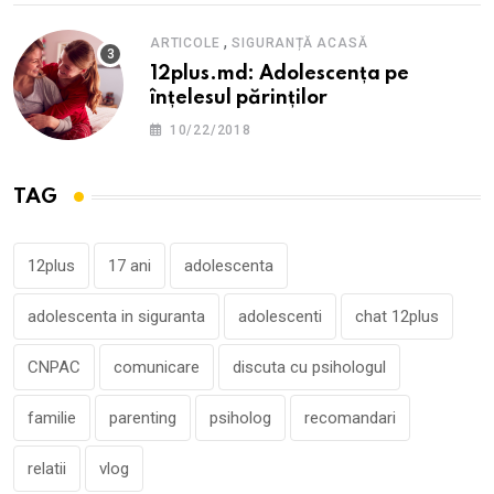
,
ARTICOLE
SIGURANȚĂ ACASĂ
12plus.md: Adolescența pe
înțelesul părinților
10/22/2018
TAG
12plus
17 ani
adolescenta
adolescenta in siguranta
adolescenti
chat 12plus
CNPAC
comunicare
discuta cu psihologul
familie
parenting
psiholog
recomandari
relatii
vlog