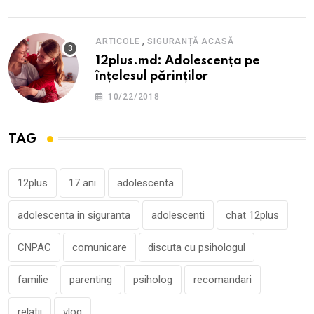
,
ARTICOLE
SIGURANȚĂ ACASĂ
12plus.md: Adolescența pe
înțelesul părinților
10/22/2018
TAG
12plus
17 ani
adolescenta
adolescenta in siguranta
adolescenti
chat 12plus
CNPAC
comunicare
discuta cu psihologul
familie
parenting
psiholog
recomandari
relatii
vlog