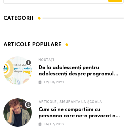
CATEGORII
ARTICOLE POPULARE
NOUTĂȚI
De la adolescenți pentru
adolescenți despre programul
12PLUS
12/09/2021
,
ARTICOLE
SIGURANȚĂ LA ȘCOALĂ
Cum să ne comportăm cu
persoana care ne-a provocat o
supărare?
06/17/2019