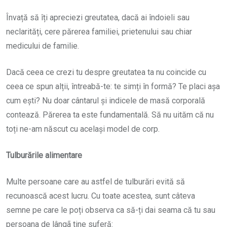
Învață să îți apreciezi greutatea, dacă ai îndoieli sau
neclarități, cere părerea familiei, prietenului sau chiar
medicului de familie.
Dacă ceea ce crezi tu despre greutatea ta nu coincide cu
ceea ce spun alții, întreabă-te: te simți în formă? Te placi așa
cum ești? Nu doar cântarul și indicele de masă corporală
contează. Părerea ta este fundamentală. Să nu uităm că nu
toți ne-am născut cu același model de corp.
Tulburările alimentare
Multe persoane care au astfel de tulburări evită să
recunoască acest lucru. Cu toate acestea, sunt câteva
semne pe care le poți observa ca să-ți dai seama că tu sau
persoana de lângã tine suferă: