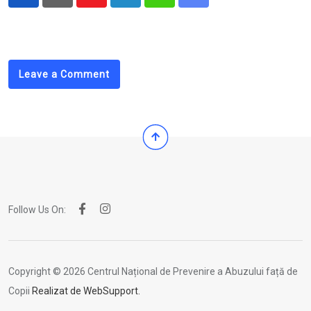
Youtube
LinkedIn
Whatsapp
Share
via
Email
Leave a Comment
Follow Us On:
Copyright © 2026 Centrul Național de Prevenire a Abuzului față de
Copii
Realizat de WebSupport.