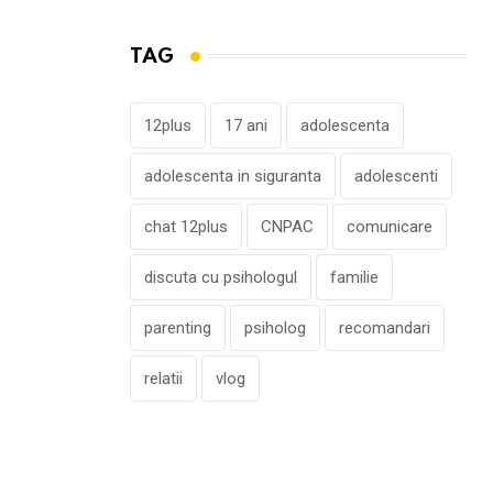
TAG
12plus
17 ani
adolescenta
adolescenta in siguranta
adolescenti
chat 12plus
CNPAC
comunicare
discuta cu psihologul
familie
parenting
psiholog
recomandari
relatii
vlog