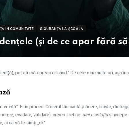
ȚĂ ÎN COMUNITATE
SIGURANȚĂ LA ȘCOALĂ
nțele (și de ce apar fără să
dent(ă), pot să mă opresc oricând.” De cele mai multe ori, așa înc
ează
oință”. E un proces. Creierul tău caută plăcere, liniște, distrag
nergie, evadare, validare), creierul reține:
aici e soluția
și începe
 ci ca să te simți „ok”.