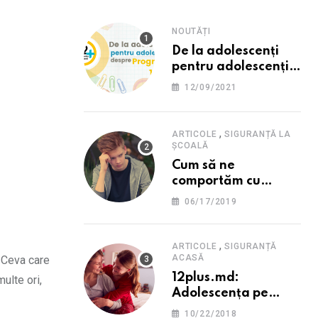
NOUTĂȚI
De la adolescenți
pentru adolescenți
despre programul
12/09/2021
12PLUS
,
ARTICOLE
SIGURANȚĂ LA
ȘCOALĂ
Cum să ne
comportăm cu
persoana care ne-a
06/17/2019
provocat o
supărare?
,
ARTICOLE
SIGURANȚĂ
ACASĂ
. Ceva care
12plus.md:
ulte ori,
Adolescența pe
înțelesul părinților
10/22/2018