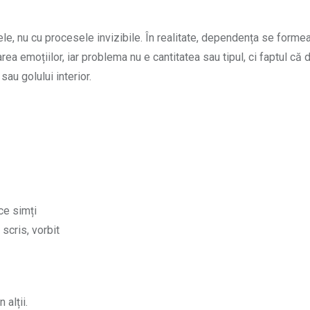
, nu cu procesele invizibile. În realitate, dependența se forme
a emoțiilor, iar problema nu e cantitatea sau tipul, ci faptul că 
sau golului interior.
ce simți
scris, vorbit
 alții.