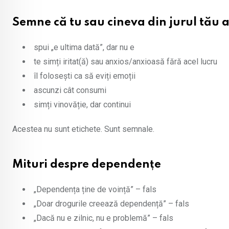
Semne că tu sau cineva din jurul tău
spui „e ultima dată”, dar nu e
te simți iritat(ă) sau anxios/anxioasă fără acel lucru
îl folosești ca să eviți emoții
ascunzi cât consumi
simți vinovăție, dar continui
Acestea nu sunt etichete. Sunt semnale.
Mituri despre dependențe
„Dependența ține de voință” – fals
„Doar drogurile creează dependență” – fals
„Dacă nu e zilnic, nu e problemă” – fals