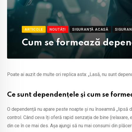
ARTICOLE
NOUTĂȚI
SIGURANȚĂ ACASĂ
SIGURAN
Cum se formează depende
Poate ai auzit de multe ori replica asta: „Lasă, nu sunt depen
Ce sunt dependențele și cum se form
O dependență nu apare peste noapte și nu înseamnă „lipsă de v
control. Când ceva îți oferă rapid senzația de bine (relaxare, e
din ce în ce mai des. Așa ajungi să nu mai consumi din plăcere,