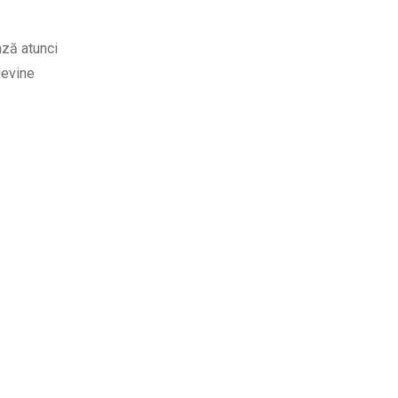
ază atunci
devine