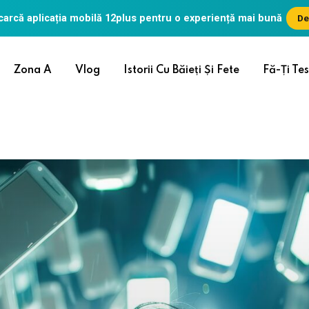
arcă aplicația mobilă
12plus
pentru o experiență mai bună
De
Zona A
Vlog
Istorii Cu Băieți Și Fete
Fă-Ți Tes