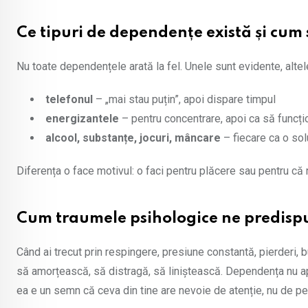
Ce tipuri de dependențe există și cum
Nu toate dependențele arată la fel. Unele sunt evidente, altel
telefonul
– „mai stau puțin”, apoi dispare timpul
energizantele
– pentru concentrare, apoi ca să funcți
alcool, substanțe, jocuri, mâncare
– fiecare ca o sol
Diferența o face motivul: o faci pentru plăcere sau pentru că 
Cum traumele psihologice ne predisp
Când ai trecut prin respingere, presiune constantă, pierderi, b
să amorțească, să distragă, să liniștească. Dependența nu apar
ea e un semn că ceva din tine are nevoie de atenție, nu de p