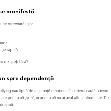
 se manifestă
e se strecoară ușor:
onezi
uție rapidă
nu mai poți fără?
un spre dependență
ullying sau lipsă de siguranță emoțională, creierul caută o ieșire
e pentru că „vrei”, ci pentru că nu ai avut alte instrumente. De m
edeapsă.