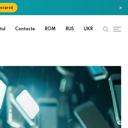
×
scarcă
tul
Contacte
ROM
RUS
UKR