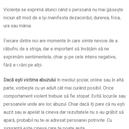
Violența se exprimă atunci când o persoană nu mai găsește
niciun alt mod de a își manifesta dezacordul, durerea, frica,
ura sau mânia.
Fiecare dintre noi are momente în care simte nevoie de a
răbufni, de a striga, dar e important să învățăm să ne
exprimăm sentimentele, chiar și pe cele intens negative,
fără a-i răni pe alții.
Dacă ești victima abuzului
în mediul școlar, online sau în altă
parte, vorbește cu un adult cât mai curând posibil. Orice
comportament violent trebuie să fie stopat. Evită locurile sau
persoanele unde are loc abuzul. Chiar dacă îți pare că nu ești
auzit sau ai apelat la cineva dar rezultatele nu s-au grăbit să
apară, probabil nu te-ai adresat persoanei potrivite. Cu
siguranță este cineva care te poate ajuta.