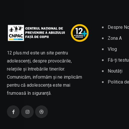
Despre No
Zona A
Vlog
12 plus.md este un site pentru
Fă-ți testu
adolescenți, despre provocările,
relațiile și întrebările tinerilor.
Noutăți
Comunicăm, informăm și ne implicăm
Politica de
pentru că adolescența este mai
frumoasă în siguranță.