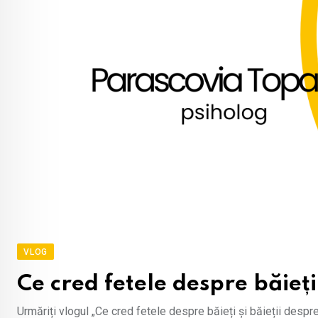
VLOG
Ce cred fetele despre băieți 
Urmăriți vlogul „Ce cred fetele despre băieți și băieții desp