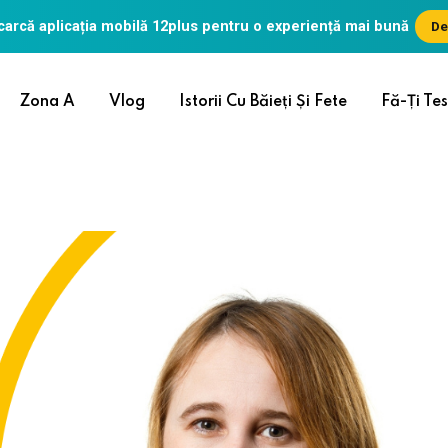
arcă aplicația mobilă
12plus
pentru o experiență mai bună
De
Zona A
Vlog
Istorii Cu Băieți Și Fete
Fă-Ți Tes