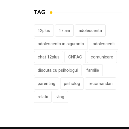
TAG
12plus
17 ani
adolescenta
adolescenta in siguranta
adolescenti
chat 12plus
CNPAC
comunicare
discuta cu psihologul
familie
parenting
psiholog
recomandari
relatii
vlog