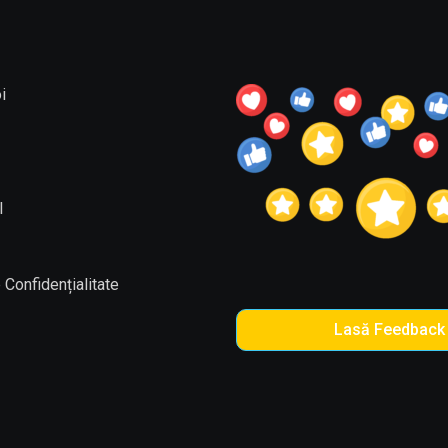
i
l
 Confidențialitate
Lasă Feedback