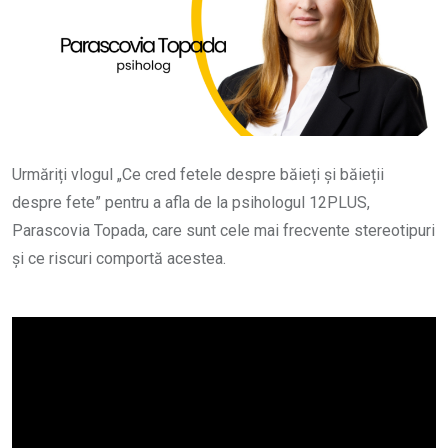
Urmăriți vlogul „Ce cred fetele despre băieți și băieții
despre fete” pentru a afla de la psihologul 12PLUS,
Parascovia Topada, care sunt cele mai frecvente stereotipuri
și ce riscuri comportă acestea.