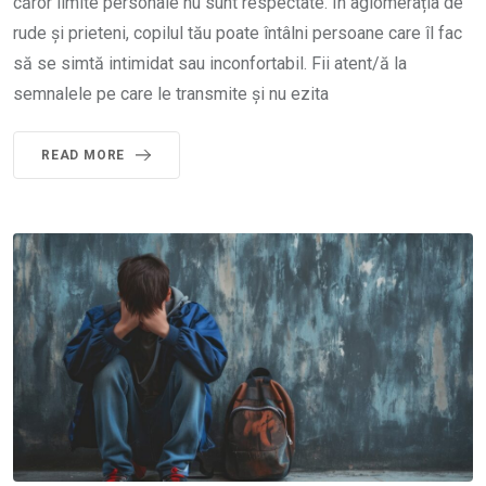
căror limite personale nu sunt respectate. În aglomerația de
rude și prieteni, copilul tău poate întâlni persoane care îl fac
să se simtă intimidat sau inconfortabil. Fii atent/ă la
semnalele pe care le transmite și nu ezita
READ MORE