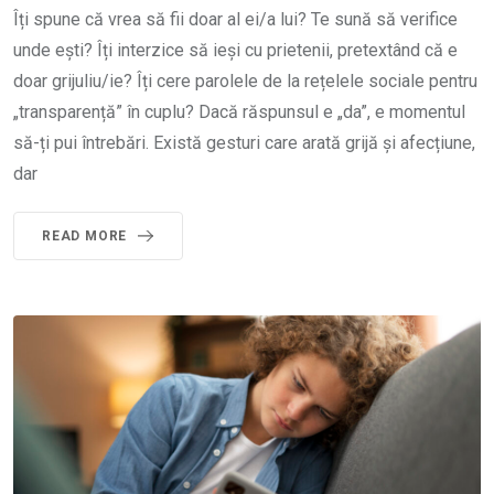
Îți spune că vrea să fii doar al ei/a lui? Te sună să verifice
unde ești? Îți interzice să ieși cu prietenii, pretextând că e
doar grijuliu/ie? Îți cere parolele de la rețelele sociale pentru
„transparență” în cuplu? Dacă răspunsul e „da”, e momentul
să-ți pui întrebări. Există gesturi care arată grijă și afecțiune,
dar
READ MORE