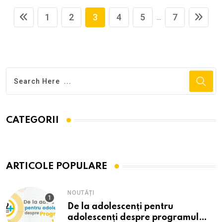
1
2
3
4
5
7
...
CATEGORII
ARTICOLE POPULARE
NOUTĂȚI
De la adolescenți pentru
adolescenți despre programul