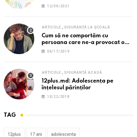
12PLUS
12/09/2021
,
ARTICOLE
SIGURANȚĂ LA ȘCOALĂ
Cum să ne comportăm cu
persoana care ne-a provocat o
supărare?
06/17/2019
,
ARTICOLE
SIGURANȚĂ ACASĂ
12plus.md: Adolescența pe
înțelesul părinților
10/22/2018
TAG
12plus
17 ani
adolescenta